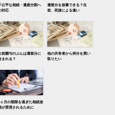
不公平な相続・遺産分割へ
遺留分を放棄できる？生
の対応
前、死後による違い
生前贈与のぶんは遺留分に
他の共有者から持分を買い
含まれる？
取りたい
3ヶ月の期限を過ぎた相続放
棄が受理されるために