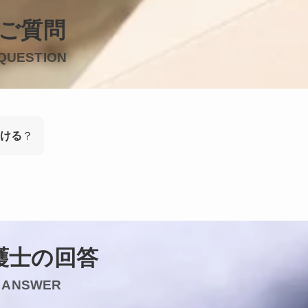
ご質問
QUESTION
ける
？
護士の回答
ANSWER